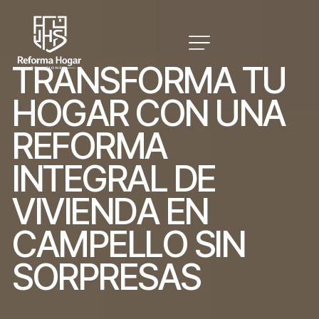
T
R
A
N
S
F
O
R
M
A
T
U
H
O
G
A
R
C
O
N
U
N
A
R
E
F
O
R
M
A
I
N
T
E
G
R
A
L
D
E
V
I
V
I
E
N
D
A
E
N
C
A
M
P
E
L
L
O
S
I
N
S
O
R
P
R
E
S
A
S