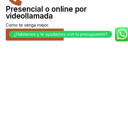
Presencial o online por
videollamada
Como te venga mejor.
Cuéntanos tu idea.
¿Hablamos y te ayudamos con tu presupuesto?