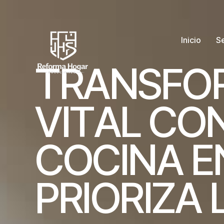
Inicio
Se
T
R
A
N
S
F
O
V
I
T
A
L
C
O
C
O
C
I
N
A
E
P
R
I
O
R
I
Z
A