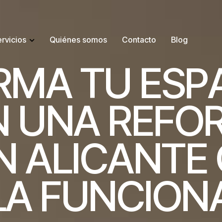
rvicios
Quiénes somos
Contacto
Blog
R
M
A
T
U
E
S
P
N
U
N
A
R
E
F
O
N
A
L
I
C
A
N
T
E
L
A
F
U
N
C
I
O
N