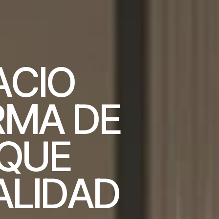
A
C
I
O
R
M
A
D
E
Q
U
E
A
L
I
D
A
D