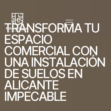
T
R
A
N
S
F
O
R
M
A
T
U
E
S
P
A
C
I
O
C
O
M
E
R
C
I
A
L
C
O
N
U
N
A
I
N
S
T
A
L
A
C
I
Ó
N
D
E
S
U
E
L
O
S
E
N
A
L
I
C
A
N
T
E
I
M
P
E
C
A
B
L
E