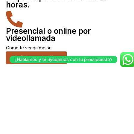
horas.
Presencial o online por
videollamada
Como te venga mejor.
Cuéntanos tu idea.
¿Hablamos y te ayudamos con tu presupuesto?