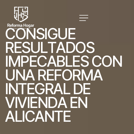
C
O
N
S
I
G
U
E
R
E
S
U
L
T
A
D
O
S
I
M
P
E
C
A
B
L
E
S
C
O
N
U
N
A
R
E
F
O
R
M
A
I
N
T
E
G
R
A
L
D
E
V
I
V
I
E
N
D
A
E
N
A
L
I
C
A
N
T
E