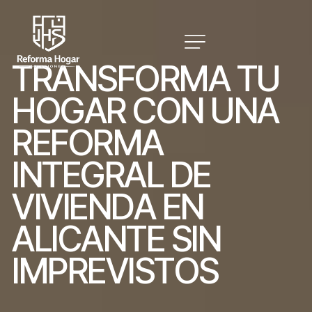
T
R
A
N
S
F
O
R
M
A
T
U
H
O
G
A
R
C
O
N
U
N
A
R
E
F
O
R
M
A
I
N
T
E
G
R
A
L
D
E
V
I
V
I
E
N
D
A
E
N
A
L
I
C
A
N
T
E
S
I
N
I
M
P
R
E
V
I
S
T
O
S