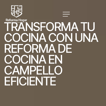
T
R
A
N
S
F
O
R
M
A
T
U
C
O
C
I
N
A
C
O
N
U
N
A
R
E
F
O
R
M
A
D
E
C
O
C
I
N
A
E
N
C
A
M
P
E
L
L
O
E
F
I
C
I
E
N
T
E