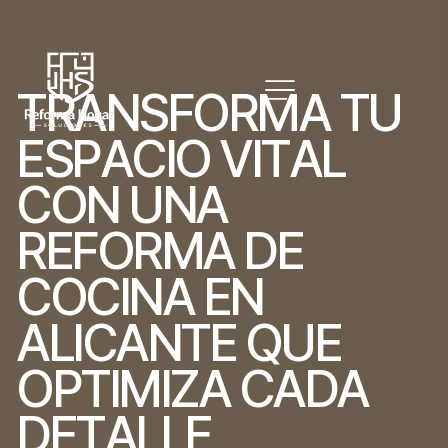
T
R
A
N
S
F
O
R
M
A
T
U
E
S
P
A
C
I
O
V
I
T
A
L
C
O
N
U
N
A
R
E
F
O
R
M
A
D
E
C
O
C
I
N
A
E
N
A
L
I
C
A
N
T
E
Q
U
E
O
P
T
I
M
I
Z
A
C
A
D
A
D
E
T
A
L
L
E