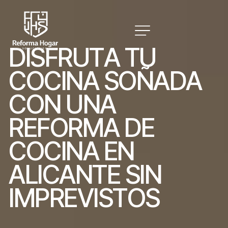
D
I
S
F
R
U
T
A
T
U
C
O
C
I
N
A
S
O
Ñ
A
D
A
C
O
N
U
N
A
R
E
F
O
R
M
A
D
E
C
O
C
I
N
A
E
N
A
L
I
C
A
N
T
E
S
I
N
I
M
P
R
E
V
I
S
T
O
S