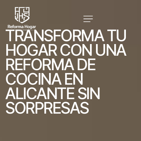
T
R
A
N
S
F
O
R
M
A
T
U
H
O
G
A
R
C
O
N
U
N
A
R
E
F
O
R
M
A
D
E
C
O
C
I
N
A
E
N
A
L
I
C
A
N
T
E
S
I
N
S
O
R
P
R
E
S
A
S