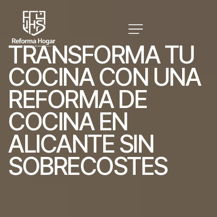
T
R
A
N
S
F
O
R
M
A
T
U
C
O
C
I
N
A
C
O
N
U
N
A
R
E
F
O
R
M
A
D
E
C
O
C
I
N
A
E
N
A
L
I
C
A
N
T
E
S
I
N
S
O
B
R
E
C
O
S
T
E
S