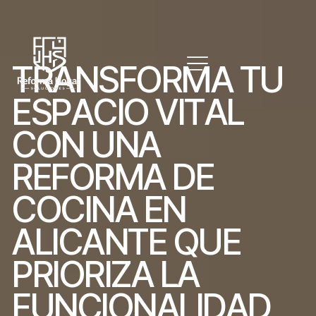
T
R
A
N
S
F
O
R
M
A
T
U
E
S
P
A
C
I
O
V
I
T
A
L
C
O
N
U
N
A
R
E
F
O
R
M
A
D
E
C
O
C
I
N
A
E
N
A
L
I
C
A
N
T
E
Q
U
E
P
R
I
O
R
I
Z
A
L
A
F
U
N
C
I
O
N
A
L
I
D
A
D