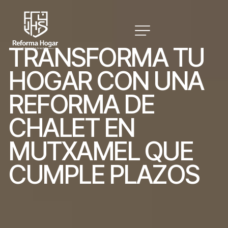
T
R
A
N
S
F
O
R
M
A
T
U
H
O
G
A
R
C
O
N
U
N
A
R
E
F
O
R
M
A
D
E
C
H
A
L
E
T
E
N
M
U
T
X
A
M
E
L
Q
U
E
C
U
M
P
L
E
P
L
A
Z
O
S