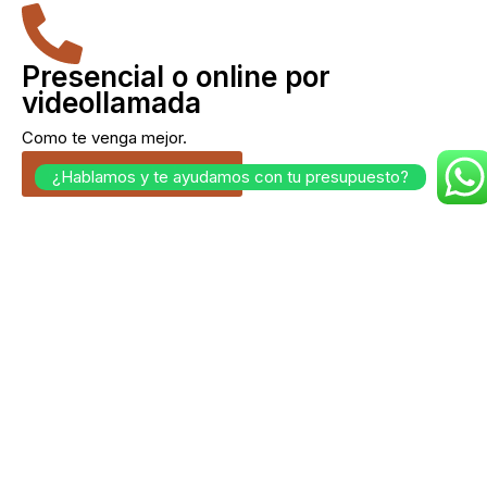
Presencial o online por
videollamada
Como te venga mejor.
Cuéntanos tu idea.
¿Hablamos y te ayudamos con tu presupuesto?