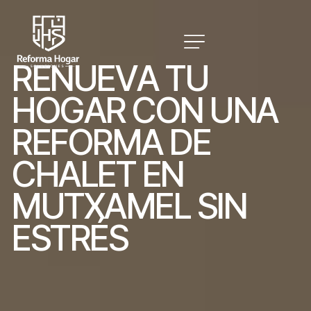
R
E
N
U
E
V
A
T
U
H
O
G
A
R
C
O
N
U
N
A
R
E
F
O
R
M
A
D
E
C
H
A
L
E
T
E
N
M
U
T
X
A
M
E
L
S
I
N
E
S
T
R
É
S