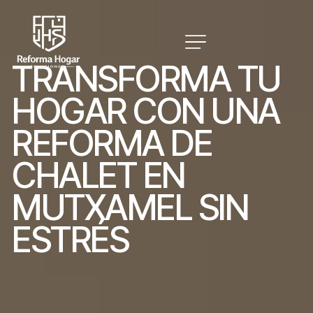
T
R
A
N
S
F
O
R
M
A
T
U
H
O
G
A
R
C
O
N
U
N
A
R
E
F
O
R
M
A
D
E
C
H
A
L
E
T
E
N
M
U
T
X
A
M
E
L
S
I
N
E
S
T
R
É
S