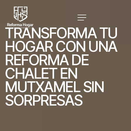
T
R
A
N
S
F
O
R
M
A
T
U
H
O
G
A
R
C
O
N
U
N
A
R
E
F
O
R
M
A
D
E
C
H
A
L
E
T
E
N
M
U
T
X
A
M
E
L
S
I
N
S
O
R
P
R
E
S
A
S