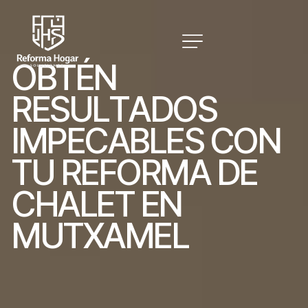
O
B
T
É
N
R
E
S
U
L
T
A
D
O
S
I
M
P
E
C
A
B
L
E
S
C
O
N
T
U
R
E
F
O
R
M
A
D
E
C
H
A
L
E
T
E
N
M
U
T
X
A
M
E
L