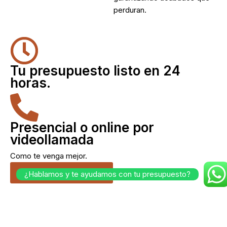
perduran.
Tu presupuesto listo en 24
horas.
Presencial o online por
videollamada
Como te venga mejor.
Cuéntanos tu idea.
¿Hablamos y te ayudamos con tu presupuesto?