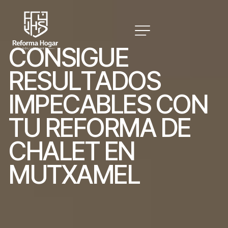
C
O
N
S
I
G
U
E
R
E
S
U
L
T
A
D
O
S
I
M
P
E
C
A
B
L
E
S
C
O
N
T
U
R
E
F
O
R
M
A
D
E
C
H
A
L
E
T
E
N
M
U
T
X
A
M
E
L