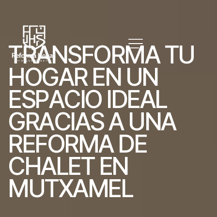
T
R
A
N
S
F
O
R
M
A
T
U
H
O
G
A
R
E
N
U
N
E
S
P
A
C
I
O
I
D
E
A
L
G
R
A
C
I
A
S
A
U
N
A
R
E
F
O
R
M
A
D
E
C
H
A
L
E
T
E
N
M
U
T
X
A
M
E
L