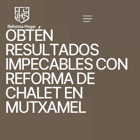
O
B
T
É
N
R
E
S
U
L
T
A
D
O
S
I
M
P
E
C
A
B
L
E
S
C
O
N
R
E
F
O
R
M
A
D
E
C
H
A
L
E
T
E
N
M
U
T
X
A
M
E
L