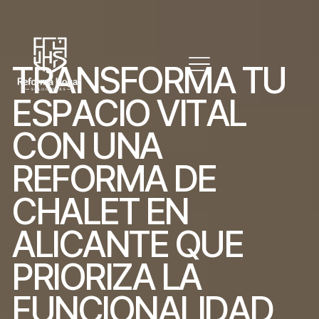
T
R
A
N
S
F
O
R
M
A
T
U
E
S
P
A
C
I
O
V
I
T
A
L
C
O
N
U
N
A
R
E
F
O
R
M
A
D
E
C
H
A
L
E
T
E
N
A
L
I
C
A
N
T
E
Q
U
E
P
R
I
O
R
I
Z
A
L
A
F
U
N
C
I
O
N
A
L
I
D
A
D