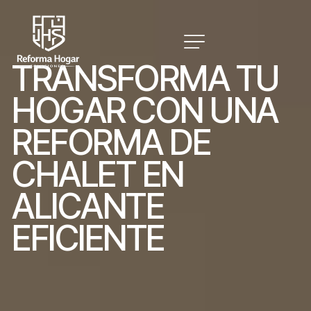
T
R
A
N
S
F
O
R
M
A
T
U
H
O
G
A
R
C
O
N
U
N
A
R
E
F
O
R
M
A
D
E
C
H
A
L
E
T
E
N
A
L
I
C
A
N
T
E
E
F
I
C
I
E
N
T
E