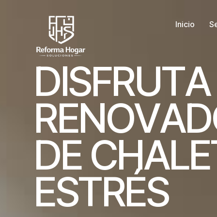
Inicio
Se
D
I
S
F
R
U
T
A
R
E
N
O
V
A
D
D
E
C
H
A
L
E
E
S
T
R
É
S