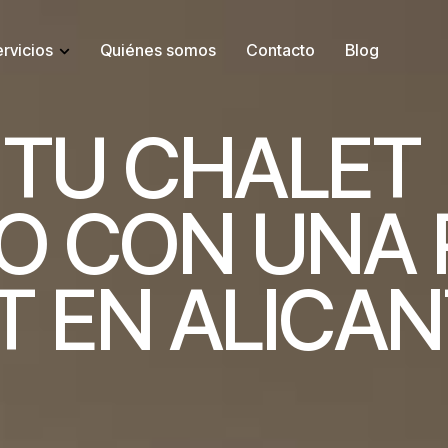
rvicios
Quiénes somos
Contacto
Blog
T
U
C
H
A
L
E
T
O
C
O
N
U
N
A
T
E
N
A
L
I
C
A
N