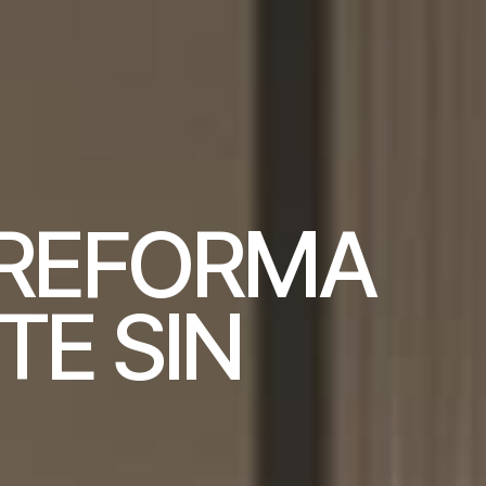
R
E
F
O
R
M
A
T
E
S
I
N