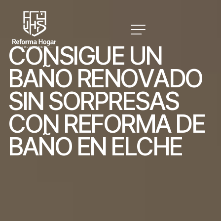
C
O
N
S
I
G
U
E
U
N
B
A
Ñ
O
R
E
N
O
V
A
D
O
S
I
N
S
O
R
P
R
E
S
A
S
C
O
N
R
E
F
O
R
M
A
D
E
B
A
Ñ
O
E
N
E
L
C
H
E