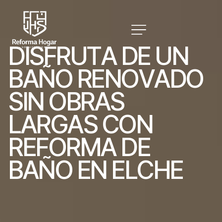
D
I
S
F
R
U
T
A
D
E
U
N
B
A
Ñ
O
R
E
N
O
V
A
D
O
S
I
N
O
B
R
A
S
L
A
R
G
A
S
C
O
N
R
E
F
O
R
M
A
D
E
B
A
Ñ
O
E
N
E
L
C
H
E