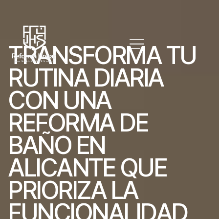
T
R
A
N
S
F
O
R
M
A
T
U
R
U
T
I
N
A
D
I
A
R
I
A
C
O
N
U
N
A
R
E
F
O
R
M
A
D
E
B
A
Ñ
O
E
N
A
L
I
C
A
N
T
E
Q
U
E
P
R
I
O
R
I
Z
A
L
A
F
U
N
C
I
O
N
A
L
I
D
A
D