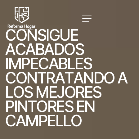
C
O
N
S
I
G
U
E
A
C
A
B
A
D
O
S
I
M
P
E
C
A
B
L
E
S
C
O
N
T
R
A
T
A
N
D
O
A
L
O
S
M
E
J
O
R
E
S
P
I
N
T
O
R
E
S
E
N
C
A
M
P
E
L
L
O