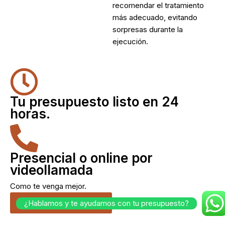
recomendar el tratamiento
más adecuado, evitando
sorpresas durante la
ejecución.
Tu presupuesto listo en 24
horas.
Presencial o online por
videollamada
Como te venga mejor.
Cuéntanos tu idea.
¿Hablamos y te ayudamos con tu presupuesto?