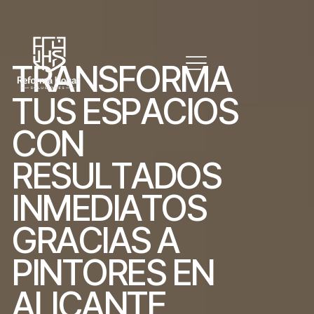
T
R
A
N
S
F
O
R
M
A
T
U
S
E
S
P
A
C
I
O
S
C
O
N
R
E
S
U
L
T
A
D
O
S
I
N
M
E
D
I
A
T
O
S
G
R
A
C
I
A
S
A
P
I
N
T
O
R
E
S
E
N
A
L
I
C
A
N
T
E