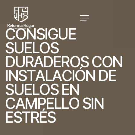
C
O
N
S
I
G
U
E
S
U
E
L
O
S
D
U
R
A
D
E
R
O
S
C
O
N
I
N
S
T
A
L
A
C
I
Ó
N
D
E
S
U
E
L
O
S
E
N
C
A
M
P
E
L
L
O
S
I
N
E
S
T
R
É
S