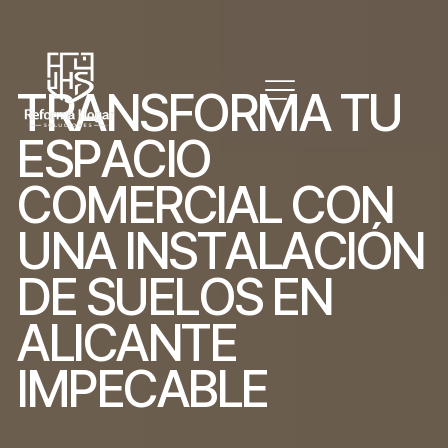
T
R
A
N
S
F
O
R
M
A
T
U
E
S
P
A
C
I
O
C
O
M
E
R
C
I
A
L
C
O
N
U
N
A
I
N
S
T
A
L
A
C
I
Ó
N
D
E
S
U
E
L
O
S
E
N
A
L
I
C
A
N
T
E
I
M
P
E
C
A
B
L
E