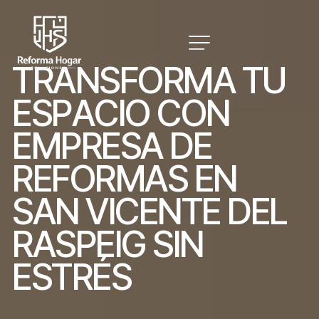
T
R
A
N
S
F
O
R
M
A
T
U
E
S
P
A
C
I
O
C
O
N
E
M
P
R
E
S
A
D
E
R
E
F
O
R
M
A
S
E
N
S
A
N
V
I
C
E
N
T
E
D
E
L
R
A
S
P
E
I
G
S
I
N
E
S
T
R
É
S