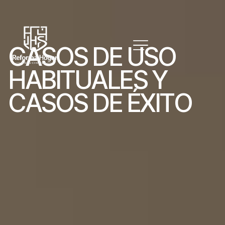
C
A
S
O
S
D
E
U
S
O
H
A
B
I
T
U
A
L
E
S
Y
C
A
S
O
S
D
E
É
X
I
T
O