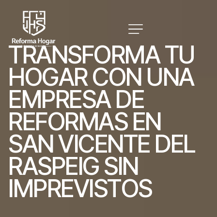
T
R
A
N
S
F
O
R
M
A
T
U
H
O
G
A
R
C
O
N
U
N
A
E
M
P
R
E
S
A
D
E
R
E
F
O
R
M
A
S
E
N
S
A
N
V
I
C
E
N
T
E
D
E
L
R
A
S
P
E
I
G
S
I
N
I
M
P
R
E
V
I
S
T
O
S