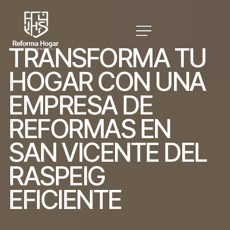
T
R
A
N
S
F
O
R
M
A
T
U
H
O
G
A
R
C
O
N
U
N
A
E
M
P
R
E
S
A
D
E
R
E
F
O
R
M
A
S
E
N
S
A
N
V
I
C
E
N
T
E
D
E
L
R
A
S
P
E
I
G
E
F
I
C
I
E
N
T
E