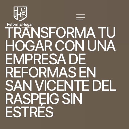
T
R
A
N
S
F
O
R
M
A
T
U
H
O
G
A
R
C
O
N
U
N
A
E
M
P
R
E
S
A
D
E
R
E
F
O
R
M
A
S
E
N
S
A
N
V
I
C
E
N
T
E
D
E
L
R
A
S
P
E
I
G
S
I
N
E
S
T
R
É
S