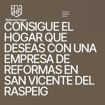
C
O
N
S
I
G
U
E
E
L
H
O
G
A
R
Q
U
E
D
E
S
E
A
S
C
O
N
U
N
A
E
M
P
R
E
S
A
D
E
R
E
F
O
R
M
A
S
E
N
S
A
N
V
I
C
E
N
T
E
D
E
L
R
A
S
P
E
I
G