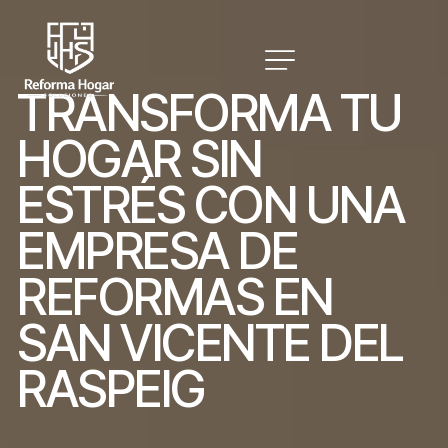
T
R
A
N
S
F
O
R
M
A
T
U
H
O
G
A
R
S
I
N
E
S
T
R
É
S
C
O
N
U
N
A
E
M
P
R
E
S
A
D
E
R
E
F
O
R
M
A
S
E
N
S
A
N
V
I
C
E
N
T
E
D
E
L
R
A
S
P
E
I
G