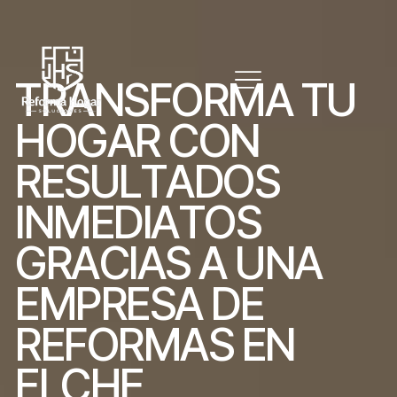
T
R
A
N
S
F
O
R
M
A
T
U
H
O
G
A
R
C
O
N
R
E
S
U
L
T
A
D
O
S
I
N
M
E
D
I
A
T
O
S
G
R
A
C
I
A
S
A
U
N
A
E
M
P
R
E
S
A
D
E
R
E
F
O
R
M
A
S
E
N
E
L
C
H
E