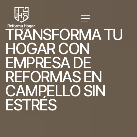
T
R
A
N
S
F
O
R
M
A
T
U
H
O
G
A
R
C
O
N
E
M
P
R
E
S
A
D
E
R
E
F
O
R
M
A
S
E
N
C
A
M
P
E
L
L
O
S
I
N
E
S
T
R
É
S