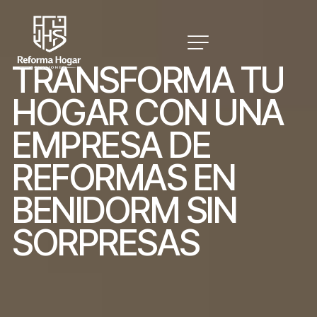
T
R
A
N
S
F
O
R
M
A
T
U
H
O
G
A
R
C
O
N
U
N
A
E
M
P
R
E
S
A
D
E
R
E
F
O
R
M
A
S
E
N
B
E
N
I
D
O
R
M
S
I
N
S
O
R
P
R
E
S
A
S