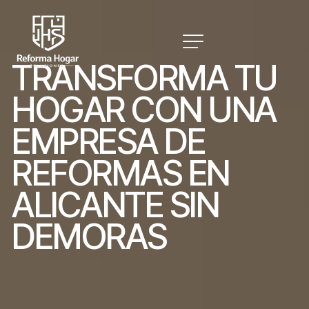
T
R
A
N
S
F
O
R
M
A
T
U
H
O
G
A
R
C
O
N
U
N
A
E
M
P
R
E
S
A
D
E
R
E
F
O
R
M
A
S
E
N
A
L
I
C
A
N
T
E
S
I
N
D
E
M
O
R
A
S