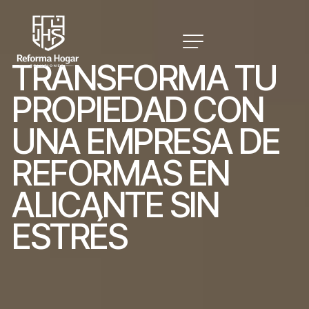
T
R
A
N
S
F
O
R
M
A
T
U
P
R
O
P
I
E
D
A
D
C
O
N
U
N
A
E
M
P
R
E
S
A
D
E
R
E
F
O
R
M
A
S
E
N
A
L
I
C
A
N
T
E
S
I
N
E
S
T
R
É
S