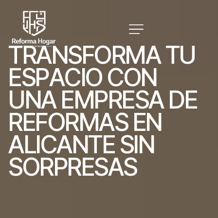
T
R
A
N
S
F
O
R
M
A
T
U
E
S
P
A
C
I
O
C
O
N
U
N
A
E
M
P
R
E
S
A
D
E
R
E
F
O
R
M
A
S
E
N
A
L
I
C
A
N
T
E
S
I
N
S
O
R
P
R
E
S
A
S