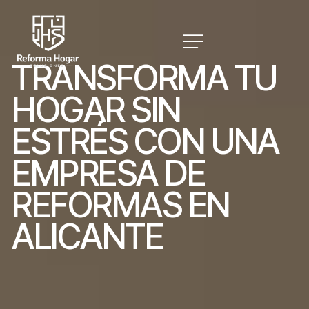
T
R
A
N
S
F
O
R
M
A
T
U
H
O
G
A
R
S
I
N
E
S
T
R
É
S
C
O
N
U
N
A
E
M
P
R
E
S
A
D
E
R
E
F
O
R
M
A
S
E
N
A
L
I
C
A
N
T
E