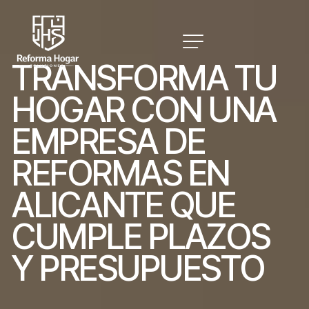
T
R
A
N
S
F
O
R
M
A
T
U
H
O
G
A
R
C
O
N
U
N
A
E
M
P
R
E
S
A
D
E
R
E
F
O
R
M
A
S
E
N
A
L
I
C
A
N
T
E
Q
U
E
C
U
M
P
L
E
P
L
A
Z
O
S
Y
P
R
E
S
U
P
U
E
S
T
O