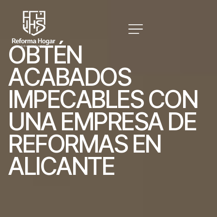
O
B
T
É
N
A
C
A
B
A
D
O
S
I
M
P
E
C
A
B
L
E
S
C
O
N
U
N
A
E
M
P
R
E
S
A
D
E
R
E
F
O
R
M
A
S
E
N
A
L
I
C
A
N
T
E