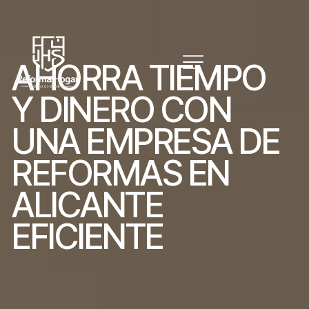
A
H
O
R
R
A
T
I
E
M
P
O
Y
D
I
N
E
R
O
C
O
N
U
N
A
E
M
P
R
E
S
A
D
E
R
E
F
O
R
M
A
S
E
N
A
L
I
C
A
N
T
E
E
F
I
C
I
E
N
T
E