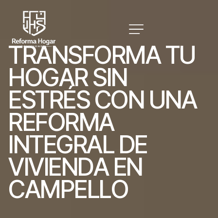
T
R
A
N
S
F
O
R
M
A
T
U
H
O
G
A
R
S
I
N
E
S
T
R
É
S
C
O
N
U
N
A
R
E
F
O
R
M
A
I
N
T
E
G
R
A
L
D
E
V
I
V
I
E
N
D
A
E
N
C
A
M
P
E
L
L
O