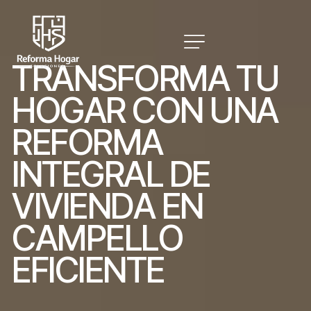
T
R
A
N
S
F
O
R
M
A
T
U
H
O
G
A
R
C
O
N
U
N
A
R
E
F
O
R
M
A
I
N
T
E
G
R
A
L
D
E
V
I
V
I
E
N
D
A
E
N
C
A
M
P
E
L
L
O
E
F
I
C
I
E
N
T
E