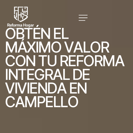
O
B
T
É
N
E
L
M
Á
X
I
M
O
V
A
L
O
R
C
O
N
T
U
R
E
F
O
R
M
A
I
N
T
E
G
R
A
L
D
E
V
I
V
I
E
N
D
A
E
N
C
A
M
P
E
L
L
O